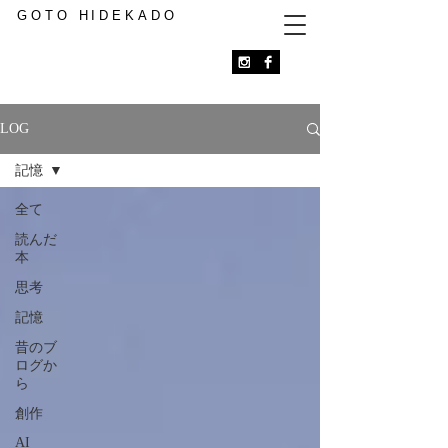
GOTO HIDEKADO
LOG
記憶
全て
読んだ
本
思考
記憶
昔のブ
ログか
ら
創作
AI