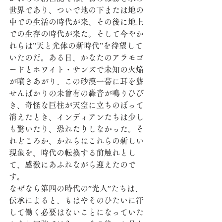
世界であり、ついで地の下または地の
中での生活の時代が来、その後に地上
での生存の時代が来た。そして今やか
れらは”天と光体の新時代”を待望して
いたのだ。ある日、かなたのアラモゴ
ードとホワイト・サンズで未知の火焔
が噴きあがり、この砂漠一帯に耳を聾
せんばかりの未曾有の轟音が鳴りひび
き、奇怪な巨柱が天空に立ちのぼって
消えたとき、インディアンたちは少し
も驚いたり、恐れたりしなかった。そ
れどころか、かれらはこれらの新しい
現象を、時代の転換する前触れとし
て、感激にあふれながら迎えたので
す。 
なぜなら第四の時代の”光人”たちは、
伝承によると、もはやそのひたいに汗
して働く必要はないことになっていた