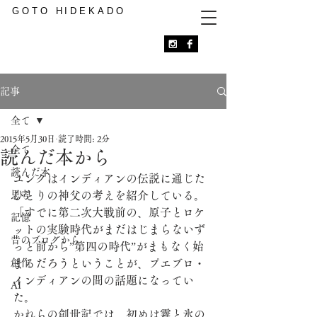
GOTO HIDEKADO
記事
全て
2015年5月30日
読了時間: 2分
全て
読んだ本から
読んだ本
ユンクはインディアンの伝説に通じた
思考
ひとりの神父の考えを紹介している。 
「すでに第二次大戦前の、原子とロケ
記憶
ットの実験時代がまだはじまらないず
昔のブログから
っと前から”第四の時代”がまもなく始
創作
まるだろうということが、プエブロ・
インディアンの間の話題になってい
AI
た。 
かれらの創世記では、初めは霧と氷の